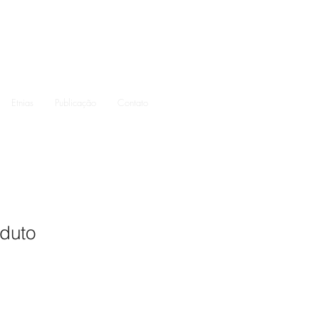
Etnias
Publicação
Contato
duto