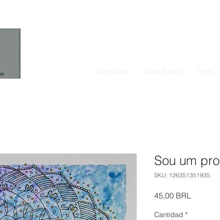
Séries Rituais
Séries Projetos
Séries
Sou um pro
SKU: 126351351935
Precio
45,00 BRL
Cantidad
*