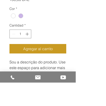
Cor
*
Cantidad
*
Agregar al carrito
Sou a descrição do produto. Use 
este espaço para adicionar mais 
informações. Os compradores 
gostam de saber o que estão 
adquirindo antes de comprar.
DETALHES DO PRODUTO