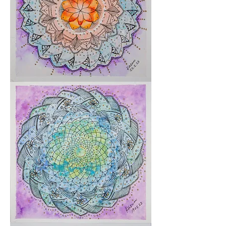
Sou
um
produto
Sou