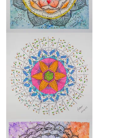
Sou
um
produto
Sou
um
produto