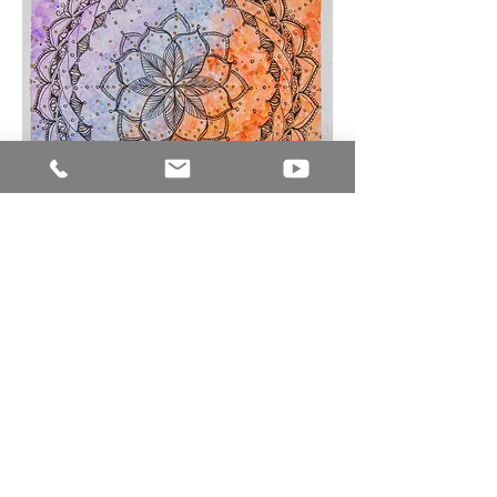
Sou
um
produto