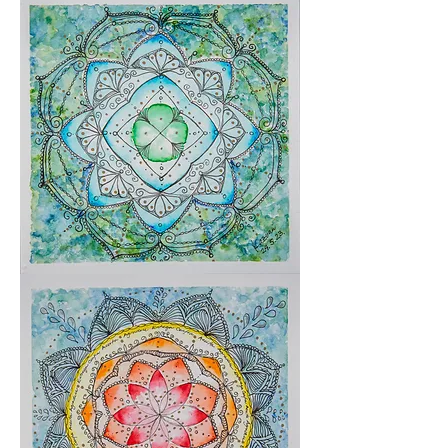
um
produto
Sou
um
produto