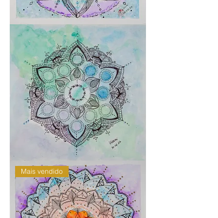
Sou
um
produto
Sou
um
Mais vendido
produto